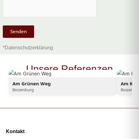
Senden
*Datenschutzerklärung
Unsere Referenzen
Am Grünen Weg
Am Kee
Boizenburg
Boizenbu
Kontakt