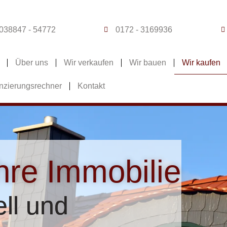
038847 - 54772
0172 - 3169936
Über uns
Wir verkaufen
Wir bauen
Wir kaufen
nzierungsrechner
Kontakt
hre Immobilie
ll und