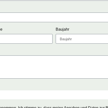
he
Baujahr
 genommen. Ich stimme zu, dass meine Angaben und Daten zur B