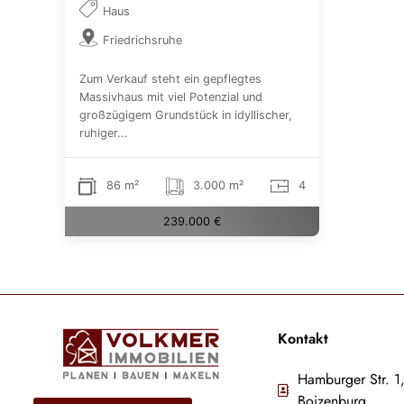
Haus
Friedrichsruhe
Zum Verkauf steht ein gepflegtes
Massivhaus mit viel Potenzial und
großzügigem Grundstück in idyllischer,
ruhiger...
86 m²
3.000 m²
4
239.000 €
Kontakt
Hamburger Str. 1
Boizenburg