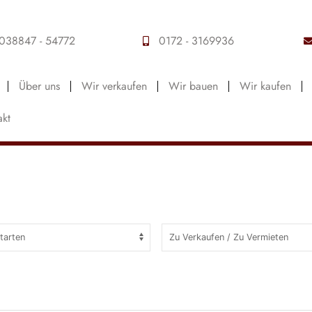
038847 - 54772
0172 - 3169936
Über uns
Wir verkaufen
Wir bauen
Wir kaufen
akt