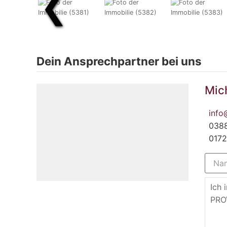
❮
Dein Ansprechpartner bei uns
Mic
info
038
017