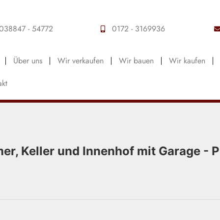
038847 - 54772
0172 - 3169936
Über uns
Wir verkaufen
Wir bauen
Wir kaufen
akt
mer, Keller und Innenhof mit Garage -