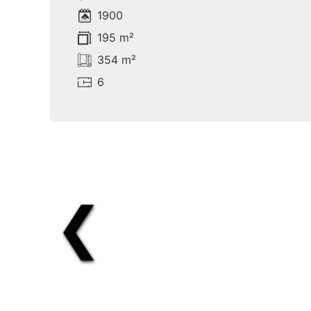
1900
195 m²
354 m²
6
❮